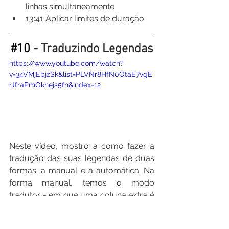
linhas simultaneamente
13:41​ Aplicar limites de duração
#10
 - Traduzindo Legendas
https://www.youtube.com/watch?
v=34VMjEbjzSk&list=PLVNr8HfN0OtaE7vgE
rJfraPmOknejs5fn&index=12
Neste vídeo, mostro a como fazer a 
tradução das suas legendas de duas 
formas: a manual e a automática. Na 
forma manual, temos o modo 
tradutor - em que uma coluna extra é 
adicionada no Subtitle Edit para ter a 
legenda original como referência - e o 