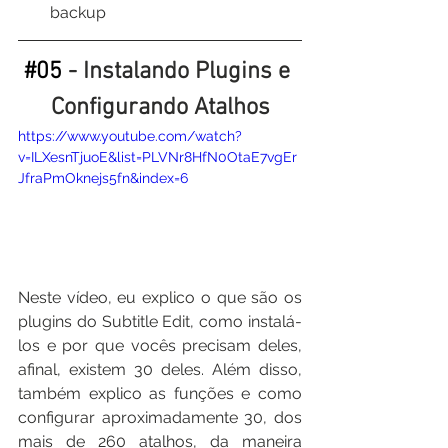
backup
#05
 - Instalando Plugins e 
Configurando Atalhos
https://www.youtube.com/watch?
v=ILXesnTjuoE&list=PLVNr8HfN0OtaE7vgEr
JfraPmOknejs5fn&index=6
Neste vídeo, eu explico o que são os 
plugins do Subtitle Edit, como instalá-
los e por que vocês precisam deles, 
afinal, existem 30 deles. Além disso, 
também explico as funções e como 
configurar aproximadamente 30, dos 
mais de 260 atalhos, da maneira 