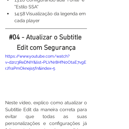
"Estilo SSA"
14:58​ Visualização da legenda em 
cada player
#04
 - Atualizar o Subtitle 
Edit com Segurança
https://www.youtube.com/watch?
v=d2rz3ReDNIY&list=PLVNr8HfN0OtaE7vgE
rJfraPmOknejs5fn&index=5
Neste vídeo, explico como atualizar o 
Subtitle Edit da maneira correta para 
evitar que todas as suas 
personalizações e configurações já 