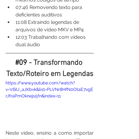
07:46​ Removendo texto para 
deficientes auditivos
11:08​ Extraindo legendas de 
arquivos de vídeo MKV e MP4
12:03​ Trabalhando com vídeos 
dual áudio
#09
 - Transformando 
Texto/Roteiro em Legendas
https://www.youtube.com/watch?
v=V6iU_aJKbvk&list=PLVNr8HfN0OtaE7vgE
rJfraPmOknejs5fn&index=11
Neste vídeo, ensino a como importar 