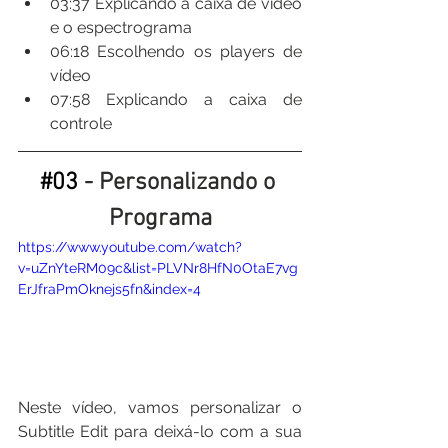
03:37​ Explicando a caixa de vídeo 
e o espectrograma
06:18​ Escolhendo os players de 
vídeo
07:58​ Explicando a caixa de 
controle
#03
 - Personalizando o 
Programa
https://www.youtube.com/watch?
v=uZnYteRM09c&list=PLVNr8HfN0OtaE7vg
ErJfraPmOknejs5fn&index=4
Neste vídeo, vamos personalizar o 
Subtitle Edit para deixá-lo com a sua 