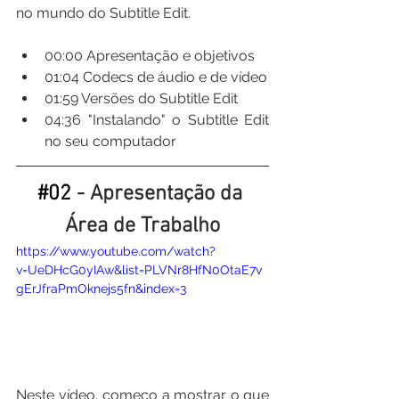
no mundo do Subtitle Edit.
00:00​ Apresentação e objetivos
01:04​ Codecs de áudio e de vídeo
01:59​ Versões do Subtitle Edit
04:36​ "Instalando" o Subtitle Edit 
no seu computador
#02
 - Apresentação da 
Área de Trabalho
https://www.youtube.com/watch?
v=UeDHcG0yIAw&list=PLVNr8HfN0OtaE7v
gErJfraPmOknejs5fn&index=3
Neste vídeo, começo a mostrar o que 