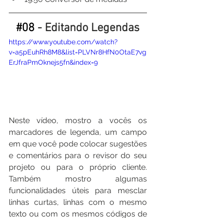
#08
 - Editando Legendas
https://www.youtube.com/watch?
v=a5pEuhRh8M8&list=PLVNr8HfN0OtaE7vg
ErJfraPmOknejs5fn&index=9
Neste vídeo, mostro a vocês os 
marcadores de legenda, um campo 
em que você pode colocar sugestões 
e comentários para o revisor do seu 
projeto ou para o próprio cliente. 
Também mostro algumas 
funcionalidades úteis para mesclar 
linhas curtas, linhas com o mesmo 
texto ou com os mesmos códigos de 