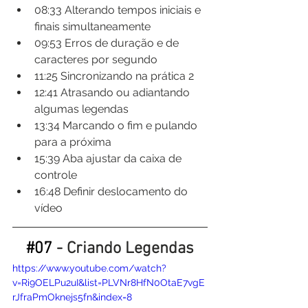
08:33​ Alterando tempos iniciais e 
finais simultaneamente
09:53​ Erros de duração e de 
caracteres por segundo
11:25​ Sincronizando na prática 2
12:41​ Atrasando ou adiantando 
algumas legendas
13:34​ Marcando o fim e pulando 
para a próxima
15:39​ Aba ajustar da caixa de 
controle
16:48​ Definir deslocamento do 
vídeo
#07
 - Criando Legendas
https://www.youtube.com/watch?
v=Ri9OELPu2uI&list=PLVNr8HfN0OtaE7vgE
rJfraPmOknejs5fn&index=8